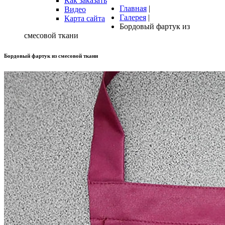
Как заказать
Главная
|
Видео
Галерея
|
Карта сайта
Бордовый фартук из
смесовой ткани
Бордовый
фартук
из
смесовой
ткани